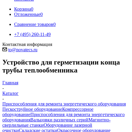
Корзина
0
Отложенные
0
Сравнение товаров
0
+7 (495) 260-11-49
Контактная информация
to@novatecs.ru
Устройство для герметизации конца
трубы теплообменника
Главная
-
Каталог
-
Приспособления для ремонта энергетического оборудования
Пескоструйное оборудование
Компрессорное
оборудование
Приспособления для ремонта энергетического
оборудования
Вальцовки различных серий
Магнитно-
сверлильные станки
Оборудование лазерной
очистки
Складские остатки
Окрасочное оборудование