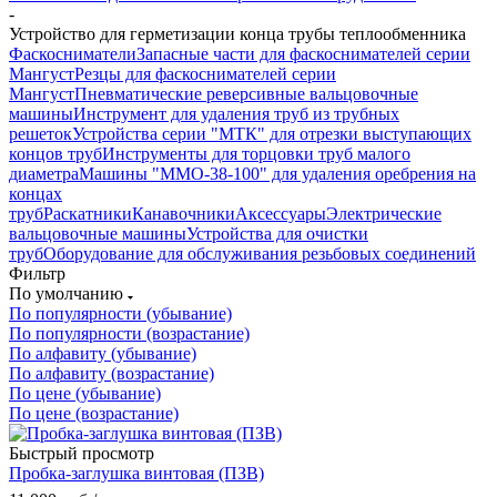
-
Устройство для герметизации конца трубы теплообменника
Фаскосниматели
Запасные части для фаскоснимателей серии
Мангуст
Резцы для фаскоснимателей серии
Мангуст
Пневматические реверсивные вальцовочные
машины
Инструмент для удаления труб из трубных
решеток
Устройства серии "МТК" для отрезки выступающих
концов труб
Инструменты для торцовки труб малого
диаметра
Машины "ММО-38-100" для удаления оребрения на
концах
труб
Раскатники
Канавочники
Аксессуары
Электрические
вальцовочные машины
Устройства для очистки
труб
Оборудование для обслуживания резьбовых соединений
Фильтр
По умолчанию
По популярности (убывание)
По популярности (возрастание)
По алфавиту (убывание)
По алфавиту (возрастание)
По цене (убывание)
По цене (возрастание)
Быстрый просмотр
Пробка-заглушка винтовая (ПЗВ)