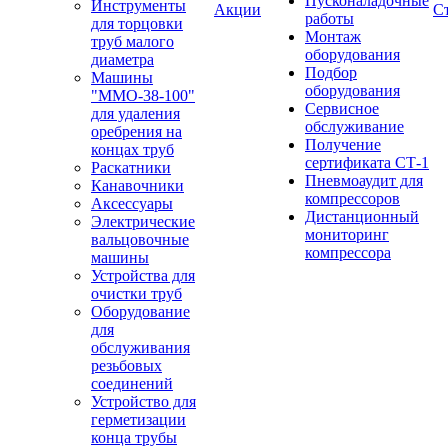
Пусконаладочные
Инструменты
Акции
С
работы
для торцовки
Монтаж
труб малого
оборудования
диаметра
Подбор
Машины
оборудования
"ММО-38-100"
Сервисное
для удаления
обслуживание
оребрения на
Получение
концах труб
сертификата СТ-1
Раскатники
Пневмоаудит для
Канавочники
компрессоров
Аксессуары
Дистанционный
Электрические
мониторинг
вальцовочные
компрессора
машины
Устройства для
очистки труб
Оборудование
для
обслуживания
резьбовых
соединений
Устройство для
герметизации
конца трубы