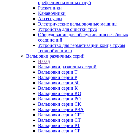
оребрения на концах труб
Раскатники
Канавочники
Аксессуары
Электрические вальцовочные машины
Устройства для очистки труб
Оборудование для обслуживания резьбовых
соединений
Устройство для герметизации конца трубы
теплообменника
Вальцовки различных серий
Назад
Вальцовки различных серий
Вальцовки серии Т
Вальцовки серии Р
Вальцовки серии 5Р
Вальцовки серии К
Вальцовки серии КО
Вальцовки серии РО
Вальцовки серии СК
Вальцовки серии РВА
Вальцовки серии СРТ
Вальцовки серии СТ
Вальцовки серии РТ
Вальцовки серии СР