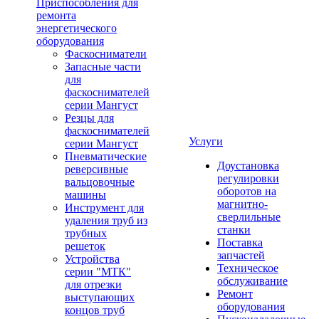
Приспособления для
ремонта
энергетического
оборудования
Фаскосниматели
Запасные части
для
фаскоснимателей
серии Мангуст
Резцы для
фаскоснимателей
Услуги
серии Мангуст
Пневматические
Доустановка
реверсивные
регулировки
вальцовочные
оборотов на
машины
магнитно-
Инструмент для
сверлильные
удаления труб из
станки
трубных
Поставка
решеток
запчастей
Устройства
Техническое
серии "МТК"
обслуживание
для отрезки
Ремонт
выступающих
оборудования
концов труб